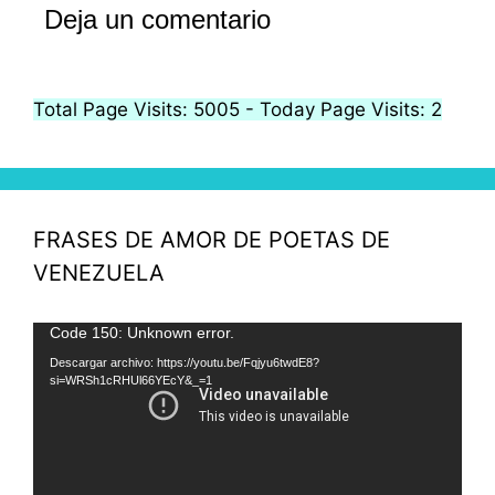
Deja un comentario
Total Page Visits: 5005 - Today Page Visits: 2
FRASES DE AMOR DE POETAS DE
VENEZUELA
Reproductor
Code 150: Unknown error.
de
Descargar archivo: https://youtu.be/Fqjyu6twdE8?
si=WRSh1cRHUl66YEcY&_=1
vídeo