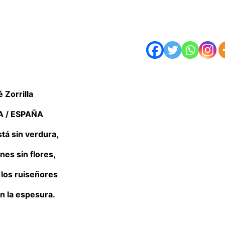
 Zorrilla
 / ESPAÑA
stá sin verdura,
ines sin flores,
 los ruiseñores
 la espesura.