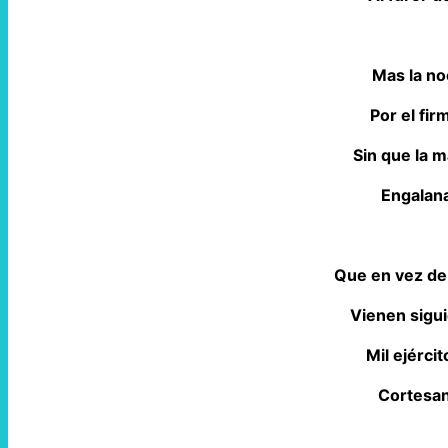
Mas la no
Por el fi
Sin que la 
Engalana
Que en vez de
Vienen sigu
Mil ejércit
Cortesan