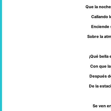
Que la noche
Callando 
Enciende 
Sobre la at
¡Qué bella e
Con que la
Después de
De la estac
Se ven en