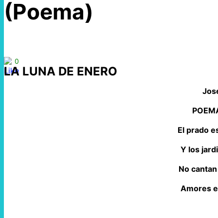
(Poema)
0
LA LUNA DE ENERO
José
POEMA
El prado e
Y los jard
No cantan
Amores en