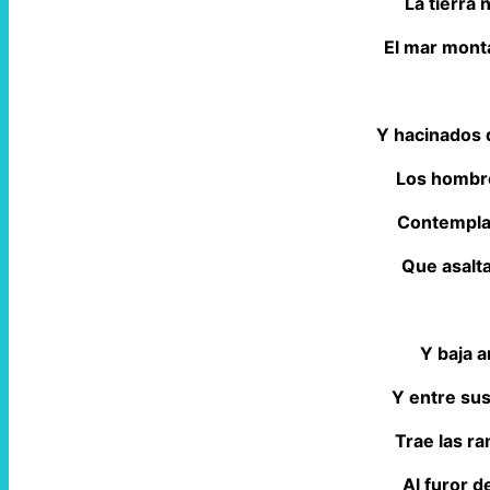
La tierra 
El mar mont
Y hacinados 
Los hombre
Contemplan
Que asalta
Y baja am
Y entre su
Trae las r
Al furor d