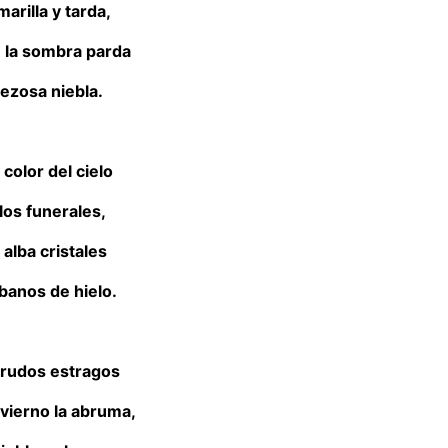
arilla y tarda,
n la sombra parda
rezosa niebla.
 color del cielo
los funerales,
 alba cristales
banos de hielo.
s rudos estragos
nvierno la abruma,