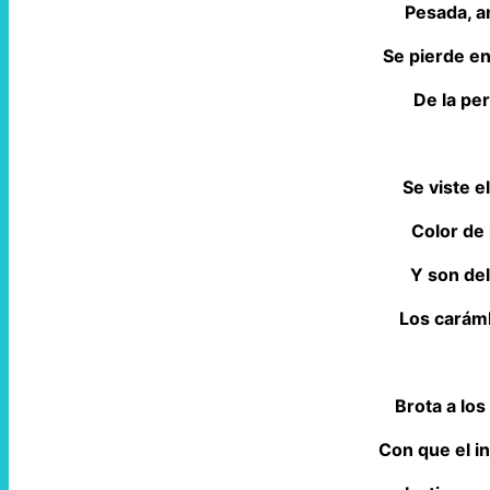
Pesada, am
Se pierde e
De la pe
Se viste el
Color de 
Y son del
Los carám
Brota a lo
Con que el i