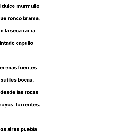
l dulce murmullo
 que ronco brama,
en la seca rama
intado capullo.
serenas fuentes
 sutiles bocas,
desde las rocas,
royos, torrentes.
los aires puebla