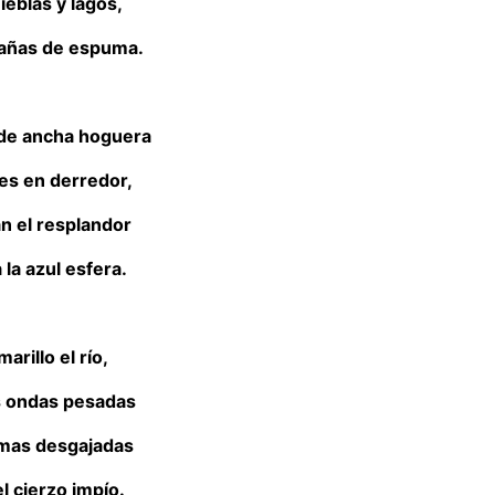
nieblas y lagos,
añas de espuma.
de ancha hoguera
s en derredor,
 el resplandor
 la azul esfera.
arillo el río,
s ondas pesadas
amas desgajadas
el cierzo impío.