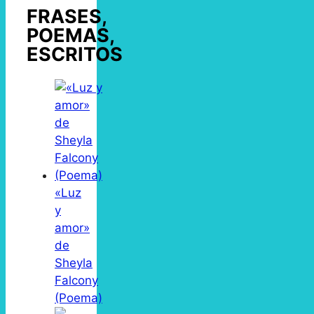
FRASES,
POEMAS,
ESCRITOS
«Luz
y
amor»
de
Sheyla
Falcony
(Poema)