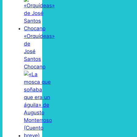
«Orquídeas»
de
José
Santos
Chocano