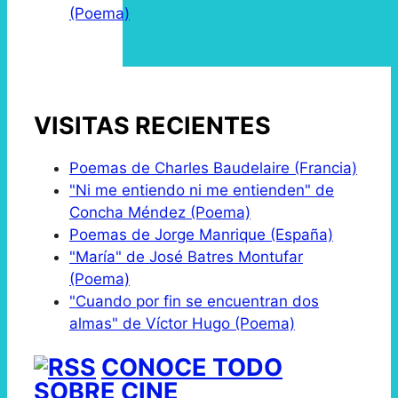
(Poema)
VISITAS RECIENTES
Poemas de Charles Baudelaire (Francia)
"Ni me entiendo ni me entienden" de
Concha Méndez (Poema)
Poemas de Jorge Manrique (España)
"María" de José Batres Montufar
(Poema)
"Cuando por fin se encuentran dos
almas" de Víctor Hugo (Poema)
CONOCE TODO
SOBRE CINE