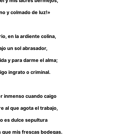
el y mis lacres bermejos,
rno y colmado de luz!»
o, en la ardiente colina,
ajo un sol abrasador,
ida y para darme el alma;
go ingrato o criminal.
cer inmenso cuando caigo
e al que agota el trabajo,
ho es dulce sepultura
que mis frescas bodegas.