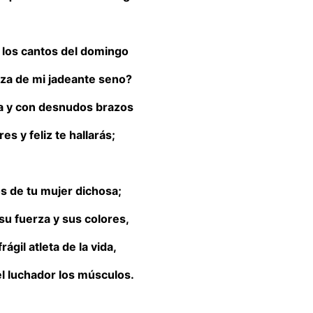
los cantos del domingo
nza de mi jadeante seno?
a y con desnudos brazos
es y feliz te hallarás;
s de tu mujer dichosa;
 su fuerza y sus colores,
ágil atleta de la vida,
el luchador los músculos.