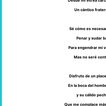
Desde mi vítrea cárc
Un cántico frate
Sé cómo es necesari
Penar y sudar b
Para engendrar mi v
Mas no seré conti
Disfruto de un pla
En la boca del hombr
y su cálido pec
Que me complace más 