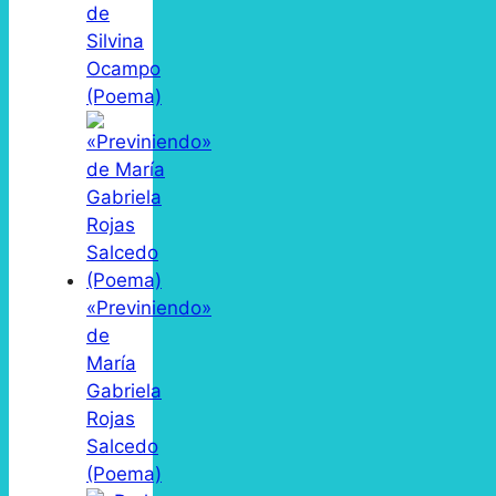
de
Silvina
Ocampo
(Poema)
«Previniendo»
de
María
Gabriela
Rojas
Salcedo
(Poema)