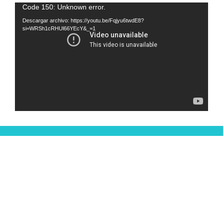
Reproductor
Code 150: Unknown error.
de
Descargar archivo: https://youtu.be/Fqjyu6twdE8?
si=WRSh1cRHUl66YEcY&_=1
vídeo