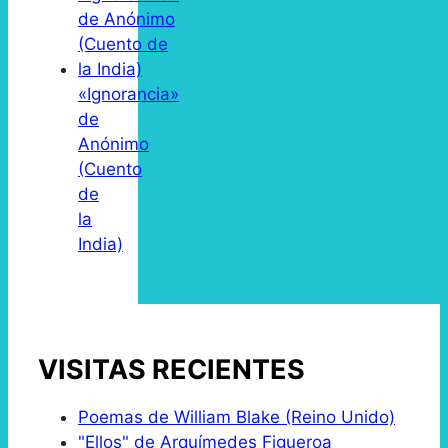
«Ignorancia»
de
Anónimo
(Cuento
de
la
India)
VISITAS RECIENTES
Poemas de William Blake (Reino Unido)
"Ellos" de Arquímedes Figueroa