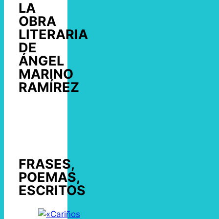
LA
OBRA
LITERARIA
DE
ÁNGEL
MARINO
RAMÍREZ
FRASES,
POEMAS,
ESCRITOS