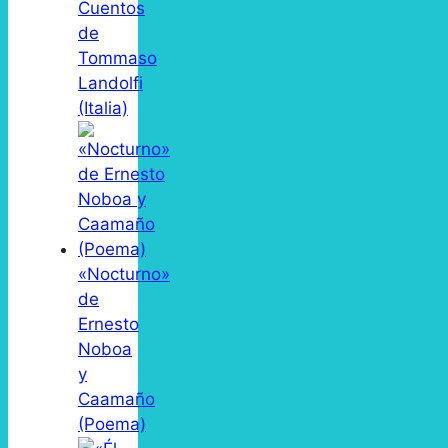
Cuentos
de
Tommaso
Landolfi
(Italia)
«Nocturno»
de
Ernesto
Noboa
y
Caamaño
(Poema)