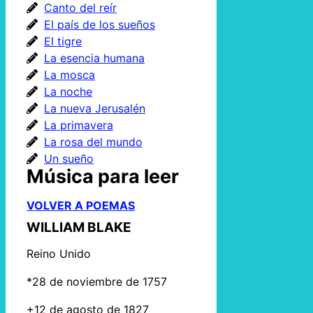
Canto del reír
El país de los sueños
El tigre
La esencia humana
La mosca
La noche
La nueva Jerusalén
La primavera
La rosa del mundo
Un sueño
Música para leer
VOLVER A POEMAS
WILLIAM BLAKE
Reino Unido
*28 de noviembre de 1757
+12 de agosto de 1827