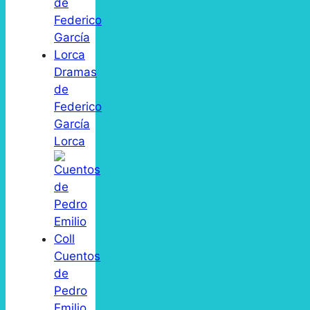
Dramas
de
Federico
García
Lorca
Cuentos
de
Pedro
Emilio