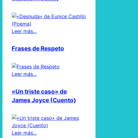
Leer más...
Frases de Respeto
Leer más...
«Un triste caso» de
James Joyce (Cuento)
Leer más...