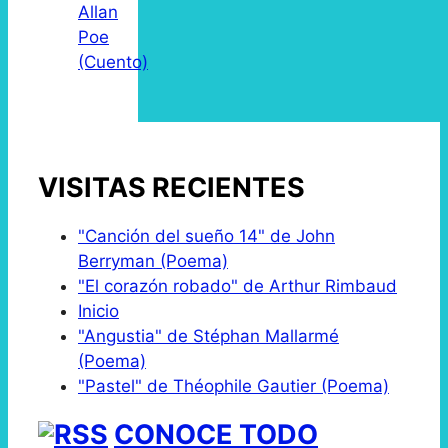
Allan
Poe
(Cuento)
VISITAS RECIENTES
"Canción del sueño 14" de John
Berryman (Poema)
"El corazón robado" de Arthur Rimbaud
Inicio
"Angustia" de Stéphan Mallarmé
(Poema)
"Pastel" de Théophile Gautier (Poema)
CONOCE TODO