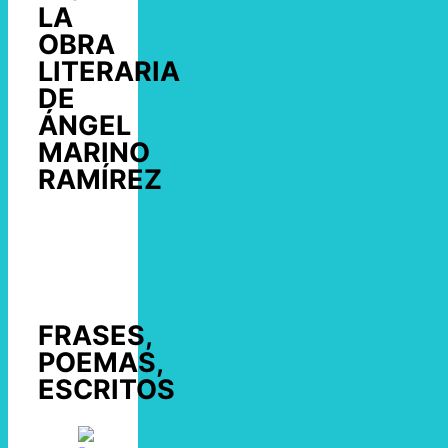
LA
OBRA
LITERARIA
DE
ÁNGEL
MARINO
RAMÍREZ
FRASES,
POEMAS,
ESCRITOS