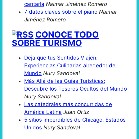
cantarla
Naimar Jiménez Romero
7 datos claves sobre el piano
Naimar
Jiménez Romero
CONOCE TODO
SOBRE TURISMO
Deja que tus Sentidos Viajen:
Experiencias Culinarias alrededor del
Mundo
Nury Sandoval
Más Allá de las Guías Turísticas:
Descubre los Tesoros Ocultos del Mundo
Nury Sandoval
Las catedrales más concurridas de
América Latina
Juan Ortiz
5 sitios imperdibles de Chicago, Estados
Unidos
Nury Sandoval