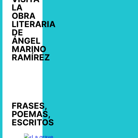
LA
OBRA
LITERARIA
DE
ÁNGEL
MARINO
RAMÍREZ
FRASES,
POEMAS,
ESCRITOS