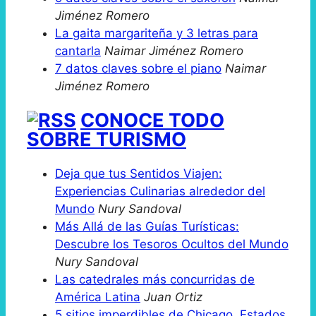
Jiménez Romero
La gaita margariteña y 3 letras para
cantarla
Naimar Jiménez Romero
7 datos claves sobre el piano
Naimar
Jiménez Romero
CONOCE TODO
SOBRE TURISMO
Deja que tus Sentidos Viajen:
Experiencias Culinarias alrededor del
Mundo
Nury Sandoval
Más Allá de las Guías Turísticas:
Descubre los Tesoros Ocultos del Mundo
Nury Sandoval
Las catedrales más concurridas de
América Latina
Juan Ortiz
5 sitios imperdibles de Chicago, Estados