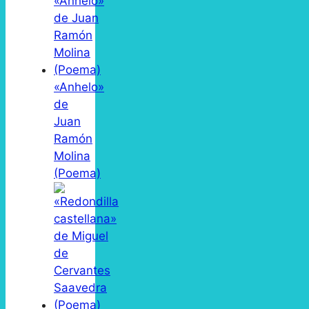
«Anhelo»
de
Juan
Ramón
Molina
(Poema)