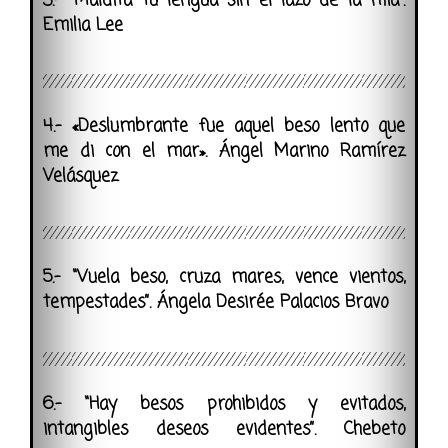
3.- “Maldita tu lengua sin el lazo de la mía”.
Emilia Lee
4.- «Deslumbrante fue aquel beso lento que
me di con el mar». Ángel Marino Ramírez
Velásquez
5.- “Vuela beso, cruza mares, vence vientos,
tempestades”. Ángela Desirée Palacios Bravo
6.- “Hay besos prohibidos y evitados,
intangibles deseos evidentes”. Chebeto