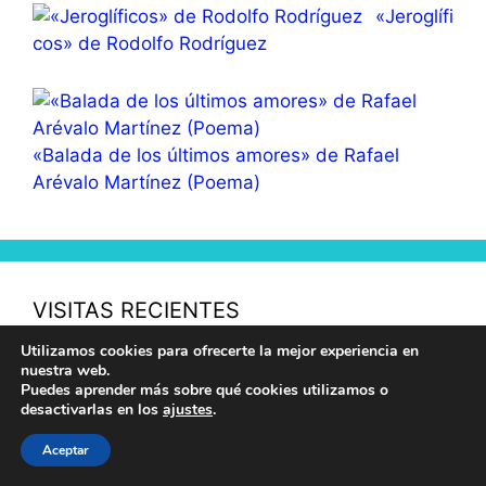
«Jeroglífi
cos» de Rodolfo Rodríguez
«Balada de los últimos amores» de Rafael
Arévalo Martínez (Poema)
VISITAS RECIENTES
Utilizamos cookies para ofrecerte la mejor experiencia en
nuestra web.
"El verdugo" de José de Espronceda (Poema)
Puedes aprender más sobre qué cookies utilizamos o
Poemas de José Batres Montúfar (Guatemala)
desactivarlas en los
ajustes
.
Poemas de Ramón López Velarde (México)
Aceptar
"Bodas de sangre" de Federico García Lorca