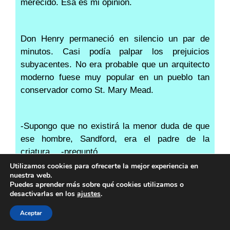
merecido. Ésa es mi opinión.
Don Henry permaneció en silencio un par de
minutos. Casi podía palpar los prejuicios
subyacentes. No era probable que un arquitecto
moderno fuese muy popular en un pueblo tan
conservador como St. Mary Mead.
-Supongo que no existirá la menor duda de que
ese hombre, Sandford, era el padre de la
criatura… -preguntó.
Utilizamos cookies para ofrecerte la mejor experiencia en
nuestra web.
Puedes aprender más sobre qué cookies utilizamos o
-Lo era, desde luego -replicó Drewitt-. Rose
desactivarlas en los
ajustes
.
Emmott se lo dijo a su padre, pensaba que se
casaría con ella. ¡Casarse con ella! ¡Qué
Aceptar
ingenua!