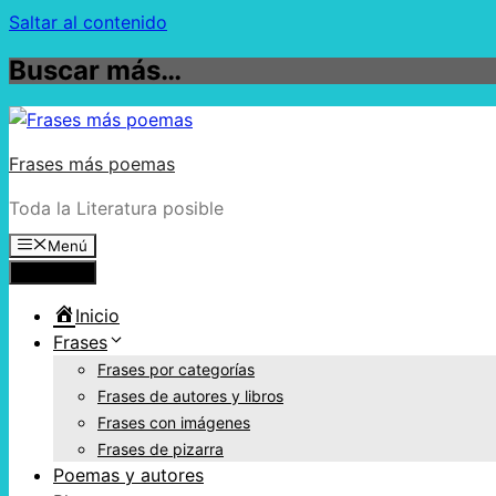
Saltar al contenido
Buscar más…
Frases más poemas
Toda la Literatura posible
Menú
Menú
Inicio
Frases
Frases por categorías
Frases de autores y libros
Frases con imágenes
Frases de pizarra
Poemas y autores