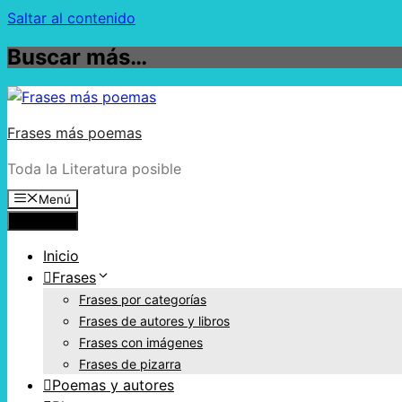
Saltar al contenido
Buscar más…
Frases más poemas
Toda la Literatura posible
Menú
Menú
Inicio
Frases
Frases por categorías
Frases de autores y libros
Frases con imágenes
Frases de pizarra
Poemas y autores