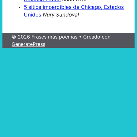
5 sitios imperdibles de Chicago, Estados
Unidos
Nury Sandoval
© 2026 Frases más poemas
• Creado con
GeneratePress