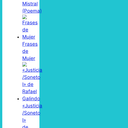
Mistral
(Poema)
Frases
de
Mujer
«Justicia
/Soneto
I»
de