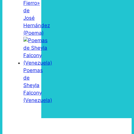
Fierro»
de
José
Hernández
(Poema)
Poemas
de
Sheyla
Falcony
(Venezuela)