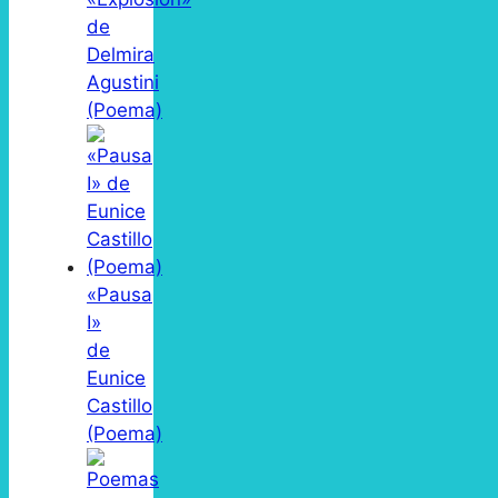
de
Delmira
Agustini
(Poema)
«Pausa
I»
de
Eunice
Castillo
(Poema)