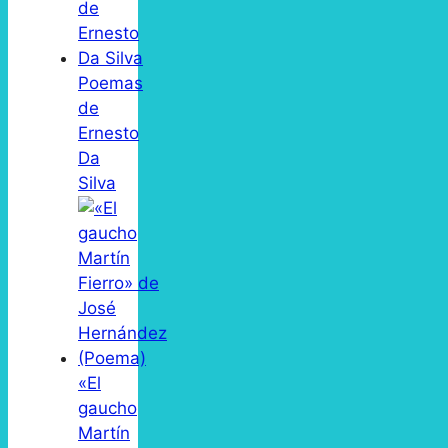
Poemas
de
Ernesto
Da
Silva
«El
gaucho
Martín