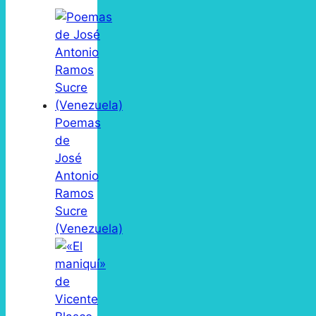
Poemas
de
José
Antonio
Ramos
Sucre
(Venezuela)