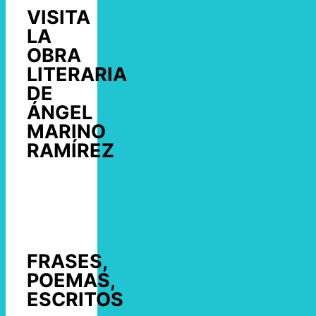
VISITA
LA
OBRA
LITERARIA
DE
ÁNGEL
MARINO
RAMÍREZ
FRASES,
POEMAS,
ESCRITOS