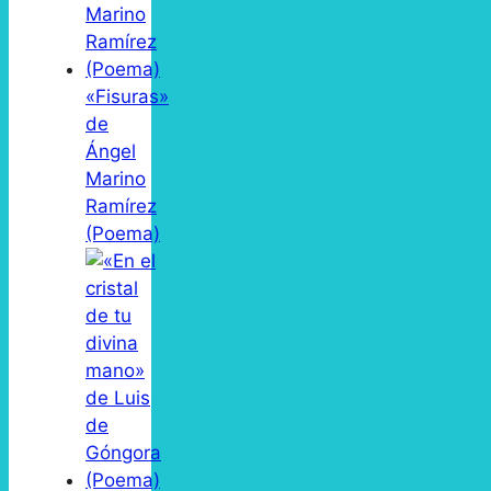
«Fisuras»
de
Ángel
Marino
Ramírez
(Poema)