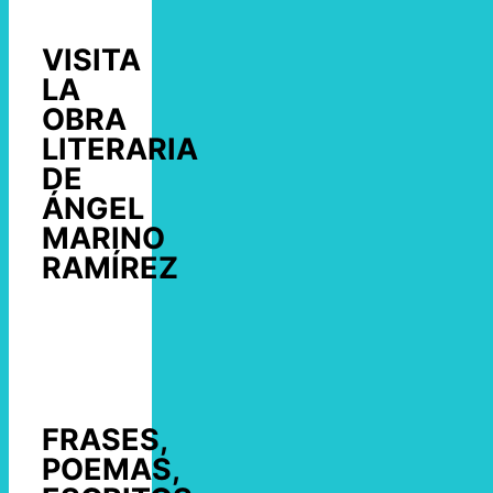
VISITA
LA
OBRA
LITERARIA
DE
ÁNGEL
MARINO
RAMÍREZ
FRASES,
POEMAS,