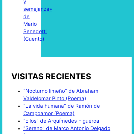
y
semejanza»
de
Mario
Benedetti
(Cuento)
VISITAS RECIENTES
"Nocturno limeño" de Abraham
Valdelomar Pinto (Poema)
"La vida humana" de Ramón de
Campoamor (Poema)
"Ellos" de Arquímedes Figueroa
"Sereno" de Marco Antonio Delgado