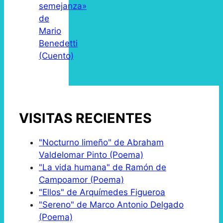
semejanza»
de
Mario
Benedetti
(Cuento)
VISITAS RECIENTES
"Nocturno limeño" de Abraham
Valdelomar Pinto (Poema)
"La vida humana" de Ramón de
Campoamor (Poema)
"Ellos" de Arquímedes Figueroa
"Sereno" de Marco Antonio Delgado
(Poema)