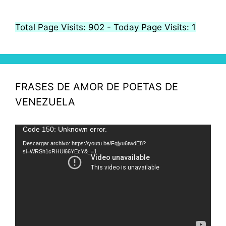
Total Page Visits: 902 - Today Page Visits: 1
FRASES DE AMOR DE POETAS DE
VENEZUELA
Reproductor
Code 150: Unknown error.
de
Descargar archivo: https://youtu.be/Fqjyu6twdE8?
si=WRSh1cRHUl66YEcY&_=1
vídeo