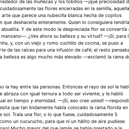
 alrededor de las muñecas y los tobillos —¡qué preciosidad 
cuidadosamente las flores encerradas en la semilla, aquell
e arte que parece una nubecilla blanca hecha de copitos
an que deshacerla enteramente. Quien lo consiguiera tendrí
 abuelita. Y de este modo la despreciada flor se convertía
 manzano—. ¿Ves ahora su belleza y su virtud? —¡Sí, para 
ita, y, con un viejo y romo cuchillo de cocina, se puso a
rte de las raíces para una infusión de café; el resto pensab
o la belleza es algo mucho más elevado —exclamó la rama d
o la hay entre las personas. Entonces el rayo de sol le hab
e abraza con igual ternura a todo ser viviente; y le habló
igual en tiempo y eternidad. —¡Sí, eso cree usted! —respond
desita que tan lindamente había colocado la rama florida en 
e sol. Traía una flor, o lo que fuese, cuidadosamente 5
 como un cucurucho, para que ni un hálito de aire pudiese
oroso! Mucho mayor del que jamás se había prestado a la