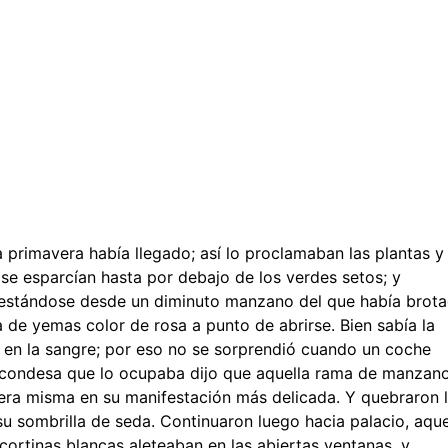
 primavera había llegado; así lo proclamaban las plantas y
 se esparcían hasta por debajo de los verdes setos; y
nifestándose desde un diminuto manzano del que había brot
a de yemas color de rosa a punto de abrirse. Bien sabía la
 en la sangre; por eso no se sorprendió cuando un coche
en condesa que lo ocupaba dijo que aquella rama de manzan
vera misma en su manifestación más delicada. Y quebraron 
u sombrilla de seda. Continuaron luego hacia palacio, aque
 cortinas blancas aleteaban en las abiertas ventanas, y