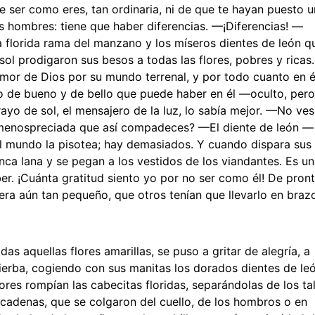
ser como eres, tan ordinaria, ni de que te hayan puesto u
s hombres: tiene que haber diferencias. —¡Diferencias! —
a florida rama del manzano y los míseros dientes de león q
ol prodigaron sus besos a todas las flores, pobres y ricas.
amor de Dios por su mundo terrenal, y por todo cuanto en é
o de bueno y de bello que puede haber en él —oculto, per
yo de sol, el mensajero de la luz, lo sabía mejor. —No ves
an menospreciada que así compadeces? —El diente de león —
el mundo la pisotea; hay demasiados. Y cuando dispara sus
ca lana y se pegan a los vestidos de los viandantes. Es u
ber. ¡Cuánta gratitud siento yo por no ser como él! De pron
 era aún tan pequeño, que otros tenían que llevarlo en braz
s aquellas flores amarillas, se puso a gritar de alegría, a
 hierba, cogiendo con sus manitas los dorados dientes de le
res rompían las cabecitas floridas, separándolas de los ta
 cadenas, que se colgaron del cuello, de los hombros o en