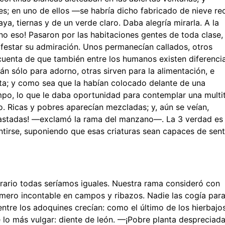
tes; en uno de ellos —se habría dicho fabricado de nieve re
a, tiernas y de un verde claro. Daba alegría mirarla. A la
no eso! Pasaron por las habitaciones gentes de toda clase,
ifestar su admiración. Unos permanecían callados, otros
enta de que también entre los humanos existen diferencia
n sólo para adorno, otras sirven para la alimentación, e
ita; y como sea que la habían colocado delante de una
campo, lo que le daba oportunidad para contemplar una multi
o. Ricas y pobres aparecían mezcladas; y, aún se veían,
scastadas! —exclamó la rama del manzano—. La 3 verdad es
ntirse, suponiendo que esas criaturas sean capaces de sent
trario todas seríamos iguales. Nuestra rama consideró con
úmero incontable en campos y ribazos. Nadie las cogía par
tre los adoquines crecían: como el último de los hierbajos
lo más vulgar: diente de león. —¡Pobre planta despreciada