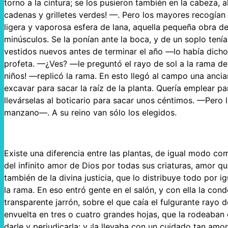
torno a la cintura; se los pusieron también en la cabeza,
cadenas y grilletes verdes! —. Pero los mayores recogían 
ligera y vaporosa esfera de lana, aquella pequeña obra d
minúsculos. Se la ponían ante la boca, y de un soplo tení
vestidos nuevos antes de terminar el año —lo había dicho
profeta. —¿Ves? —le preguntó el rayo de sol a la rama de
niños! —replicó la rama. En esto llegó al campo una ancian
excavar para sacar la raíz de la planta. Quería emplear pa
llevárselas al boticario para sacar unos céntimos. —Per
manzano—. A su reino van sólo los elegidos.
Existe una diferencia entre las plantas, de igual modo com
del infinito amor de Dios por todas sus criaturas, amor qu
también de la divina justicia, que lo distribuye todo por 
la rama. En eso entró gente en el salón, y con ella la con
transparente jarrón, sobre el que caía el fulgurante rayo d
envuelta en tres o cuatro grandes hojas, que la rodeaban
darle y perjudicarla: y ¡la llevaba con un cuidado tan am