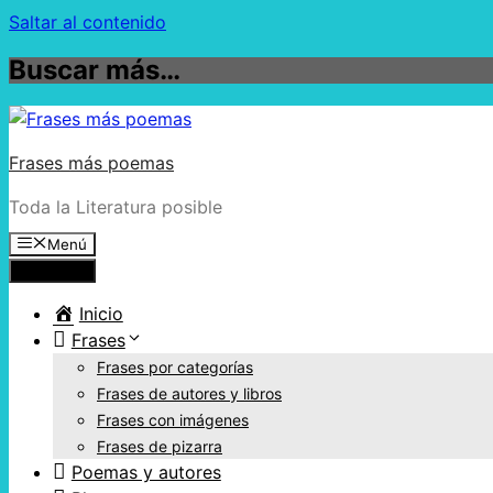
Saltar al contenido
Buscar más…
Frases más poemas
Toda la Literatura posible
Menú
Menú
Inicio
Frases
Frases por categorías
Frases de autores y libros
Frases con imágenes
Frases de pizarra
Poemas y autores