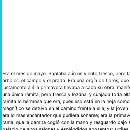
Era el mes de mayo. Soplaba aún un viento fresco, pero la
árboles, el campo y el prado. Era una orgía de flores, que
justamente allí la primavera llevaba a cabo su obra, ma
una única ramita, pero fresca y lozana, y cuajada toda ell
ramita lo hermosa que era, pues eso está en la hoja como
magnífico se detuvo en el camino frente a ella, y la jov
era lo más encantador que pudiera soñarse; era la prima
rama, que la damita cogió con la mano y resguardó bajo s
palacio de altos salones y espléndidos aposentos; sutiles