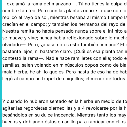
—exclamó la rama del manzano—. Tú no tienes la culpa de 
nombre tan feo. Pero con las plantas ocurre lo que con lo
replicó el rayo de sol, mientras besaba al mismo tiempo l
crecían en el campo; y también los hermanos del rayo de s
Nuestra ramita no había pensado nunca sobre el infinito 
se mueve y vive; nunca había reflexionado sobre lo much
olvidado—. Pero, ¿acaso no es esto también humano? El ra
bastante lejos, ni bastante claro. ¿Cuál es esa planta t
contestó la rama—. Nadie hace ramilletes con ella; todo 
semillas, salen volando en minúsculos copos como de blan
mala hierba, he ahí lo que es. Pero hasta de eso ha de ha
llegó al campo un tropel de chiquillos; el menor de todos
Y cuando lo hubieron sentado en la hierba en medio de toda
agitar las regordetas piernecillas y a 4 revolcarse por la
besándolos en su dulce inocencia. Mientras tanto los mayo
huecos y doblando éstos en anillo para fabricar con ellos