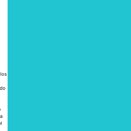
 los
ado
o
la
l