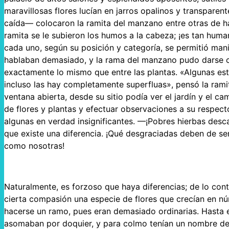
maravillosas flores lucían en jarros opalinos y transparen
caída— colocaron la ramita del manzano entre otras de hay
ramita se le subieron los humos a la cabeza; ¡es tan huma
cada uno, según su posición y categoría, se permitió man
hablaban demasiado, y la rama del manzano pudo darse cu
exactamente lo mismo que entre las plantas. «Algunas está
incluso las hay completamente superfluas», pensó la ram
ventana abierta, desde su sitio podía ver el jardín y el 
de flores y plantas y efectuar observaciones a su respect
algunas en verdad insignificantes. —¡Pobres hierbas de
que existe una diferencia. ¡Qué desgraciadas deben de se
como nosotras!
Naturalmente, es forzoso que haya diferencias; de lo con
cierta compasión una especie de flores que crecían en n
hacerse un ramo, pues eran demasiado ordinarias. Hasta en
asomaban por doquier, y para colmo tenían un nombre de 