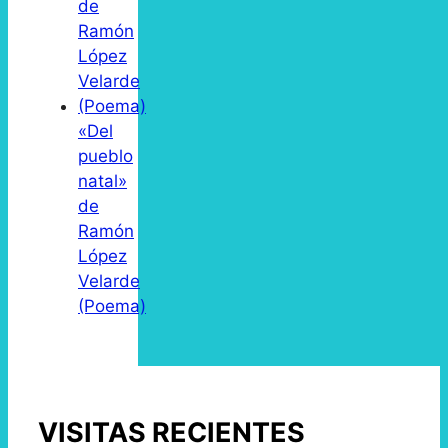
«Del
pueblo
natal»
de
Ramón
López
Velarde
(Poema)
VISITAS RECIENTES