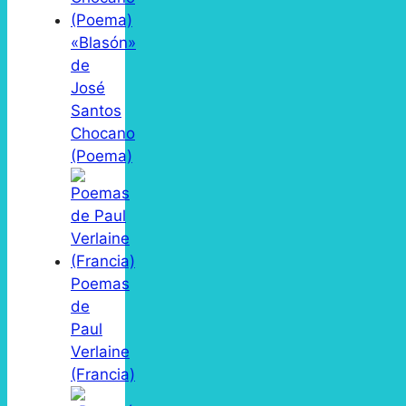
«Blasón»
de
José
Santos
Chocano
(Poema)
Poemas
de
Paul
Verlaine
(Francia)