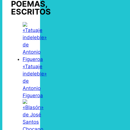
POEMAS,
ESCRITOS
«Tatuaje
indeleble»
de
Antonio
Figueroa