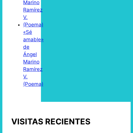
«Sé
amable»
de
Ángel
Marino
Ramírez
V.
(Poema)
VISITAS RECIENTES