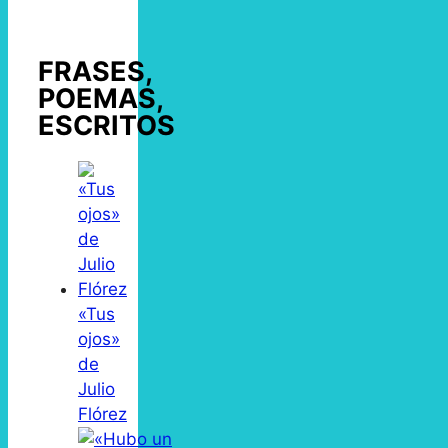
FRASES,
POEMAS,
ESCRITOS
«Tus
ojos»
de
Julio
Flórez