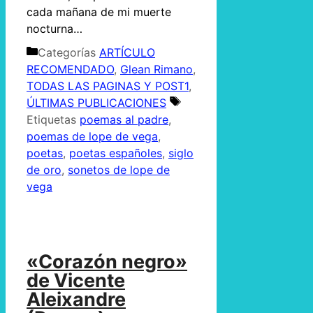
cada mañana de mi muerte
nocturna…
Categorías
ARTÍCULO
RECOMENDADO
,
Glean Rimano
,
TODAS LAS PAGINAS Y POST1
,
ÚLTIMAS PUBLICACIONES
Etiquetas
poemas al padre
,
poemas de lope de vega
,
poetas
,
poetas españoles
,
siglo
de oro
,
sonetos de lope de
vega
«Corazón negro»
de Vicente
Aleixandre