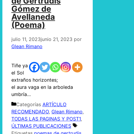
de Gertrudis
Gómez de
Avellaneda
(Poema)
julio 11, 2023
junio 21, 2023
por
Glean Rimano
Tiñe ya
el Sol
extraños horizontes;
el aura vaga en la arboleda
umbría…
Categorías
ARTÍCULO
RECOMENDADO
,
Glean Rimano
,
TODAS LAS PAGINAS Y POST1
,
ÚLTIMAS PUBLICACIONES
Etiquetas
poemas de gertrudis