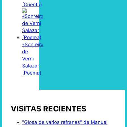
(Cuento)
«Sonreír»
de
Verni
Salazar
(Poema)
VISITAS RECIENTES
"Glosa de varios refranes" de Manuel