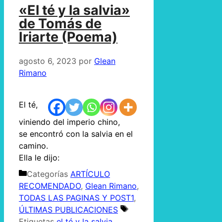
«El té y la salvia»
de Tomás de
Iriarte (Poema)
agosto 6, 2023
por
Glean
Rimano
El té,
viniendo del imperio chino,
se encontró con la salvia en el
camino.
Ella le dijo:
Categorías
ARTÍCULO
RECOMENDADO
,
Glean Rimano
,
TODAS LAS PAGINAS Y POST1
,
ÚLTIMAS PUBLICACIONES
Etiquetas
el té y la salvia
,