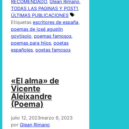
RECOMENDADO
,
Glean Rimano
,
TODAS LAS PAGINAS Y POST1
,
ÚLTIMAS PUBLICACIONES
Etiquetas
escritores de españa
,
poemas de josé agustín
goytisolo
,
poemas famosos
,
poemas para hijos
,
poetas
españoles
,
poetas famosos
«El alma» de
Vicente
Aleixandre
(Poema)
julio 12, 2023
marzo 9, 2023
por
Glean Rimano