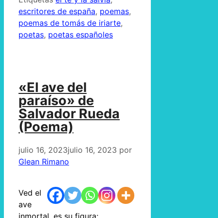
escritores de españa
,
poemas
,
poemas de tomás de iriarte
,
poetas
,
poetas españoles
«El ave del
paraíso» de
Salvador Rueda
(Poema)
julio 16, 2023
julio 16, 2023
por
Glean Rimano
Ved el
ave
inmortal, es su figura;