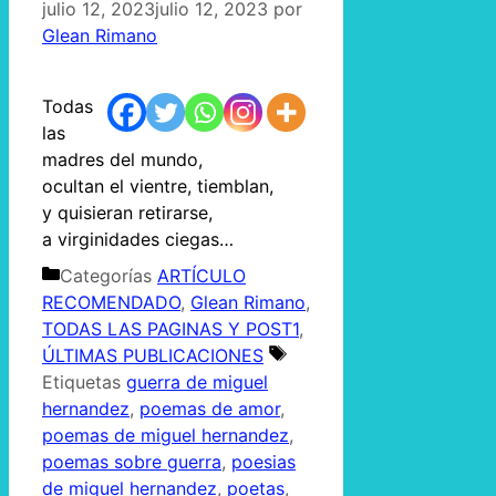
julio 12, 2023
julio 12, 2023
por
Glean Rimano
Todas
las
madres del mundo,
ocultan el vientre, tiemblan,
y quisieran retirarse,
a virginidades ciegas…
Categorías
ARTÍCULO
RECOMENDADO
,
Glean Rimano
,
TODAS LAS PAGINAS Y POST1
,
ÚLTIMAS PUBLICACIONES
Etiquetas
guerra de miguel
hernandez
,
poemas de amor
,
poemas de miguel hernandez
,
poemas sobre guerra
,
poesias
de miguel hernandez
,
poetas
,