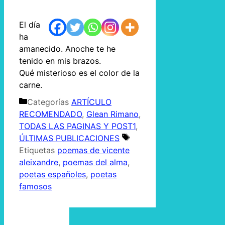
El día
ha
amanecido. Anoche te he
tenido en mis brazos.
Qué misterioso es el color de la
carne.
Categorías
ARTÍCULO
RECOMENDADO
,
Glean Rimano
,
TODAS LAS PAGINAS Y POST1
,
ÚLTIMAS PUBLICACIONES
Etiquetas
poemas de vicente
aleixandre
,
poemas del alma
,
poetas españoles
,
poetas
famosos