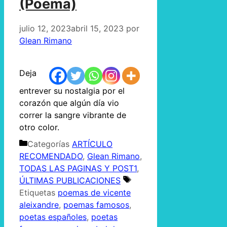
(Poema)
julio 12, 2023
abril 15, 2023
por
Glean Rimano
Deja
entrever su nostalgia por el
corazón que algún día vio
correr la sangre vibrante de
otro color.
Categorías
ARTÍCULO
RECOMENDADO
,
Glean Rimano
,
TODAS LAS PAGINAS Y POST1
,
ÚLTIMAS PUBLICACIONES
Etiquetas
poemas de vicente
aleixandre
,
poemas famosos
,
poetas españoles
,
poetas