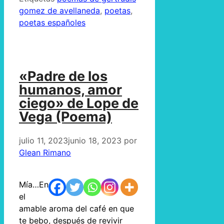
gomez de avellaneda
,
poetas
,
poetas españoles
«Padre de los
humanos, amor
ciego» de Lope de
Vega (Poema)
julio 11, 2023
junio 18, 2023
por
Glean Rimano
Mía…En
el
amable aroma del café en que
te bebo, después de revivir