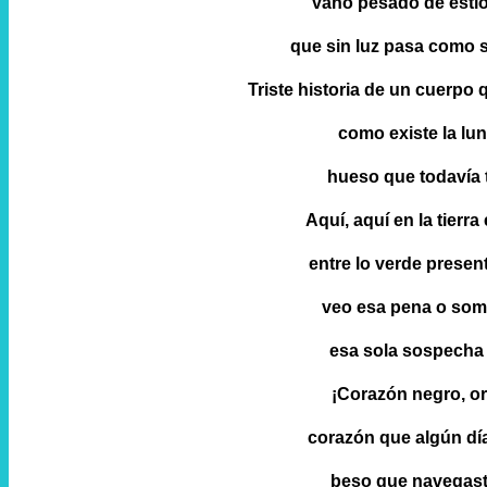
vaho pesado de estío
que sin luz pasa como s
Triste historia de un cuerpo 
como existe la lu
hueso que todavía t
Aquí, aquí en la tierr
entre lo verde present
veo esa pena o somb
esa sola sospecha
¡Corazón negro, ori
corazón que algún día
beso que navegast