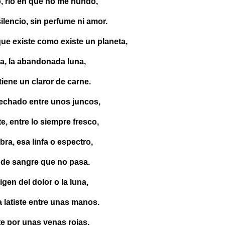
, río en que no me hundo,
ilencio, sin perfume ni amor.
que existe como existe un planeta,
na, la abandonada luna,
iene un claror de carne.
a echado entre unos juncos,
e, entre lo siempre fresco,
ra, esa linfa o espectro,
 de sangre que no pasa.
gen del dolor o la luna,
 latiste entre unas manos.
e por unas venas rojas,