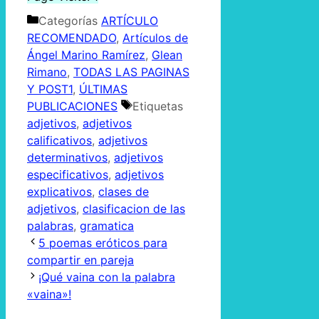
Categorías
ARTÍCULO
RECOMENDADO
,
Artículos de
Ángel Marino Ramírez
,
Glean
Rimano
,
TODAS LAS PAGINAS
Y POST1
,
ÚLTIMAS
PUBLICACIONES
Etiquetas
adjetivos
,
adjetivos
calificativos
,
adjetivos
determinativos
,
adjetivos
especificativos
,
adjetivos
explicativos
,
clases de
adjetivos
,
clasificacion de las
palabras
,
gramatica
5 poemas eróticos para
compartir en pareja
¡Qué vaina con la palabra
«vaina»!