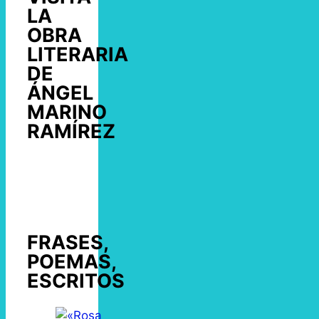
LA
OBRA
LITERARIA
DE
ÁNGEL
MARINO
RAMÍREZ
FRASES,
POEMAS,
ESCRITOS