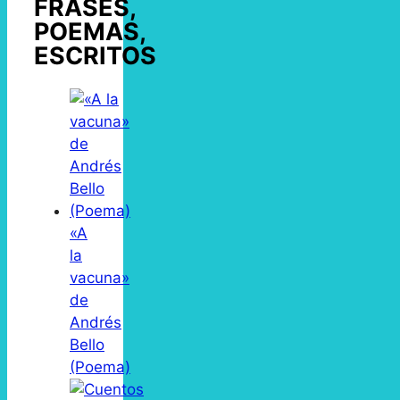
FRASES,
POEMAS,
ESCRITOS
«A
la
vacuna»
de
Andrés
Bello
(Poema)