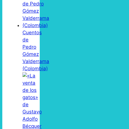
Cuentos
de
Pedro
Gómez
Valderrama
(Colombia)