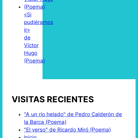
«Si
pudiéramos
ir»
de
Víctor
Hugo
(Poema)
VISITAS RECIENTES
"A un río helado" de Pedro Calderón de
la Barca (Poema)
"El verso" de Ricardo Miró (Poema)
Inicio