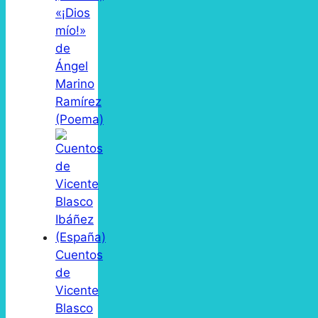
«¡Dios
mío!»
de
Ángel
Marino
Ramírez
(Poema)
Cuentos
de
Vicente
Blasco