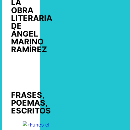
LA
OBRA
LITERARIA
DE
ÁNGEL
MARINO
RAMÍREZ
FRASES,
POEMAS,
ESCRITOS