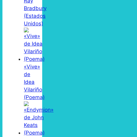
Ray
Bradbury
(Estados
Unidos)
«Vive»
de
Idea
Vilariño
(Poema)