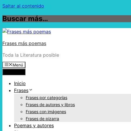
Saltar al contenido
Buscar más…
Frases más poemas
Toda la Literatura posible
Menú
Menú
Inicio
Frases
Frases por categorías
Frases de autores y libros
Frases con imágenes
Frases de pizarra
Poemas y autores