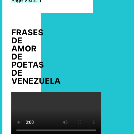
Page Visits: 1
FRASES
DE
AMOR
DE
POETAS
DE
VENEZUELA