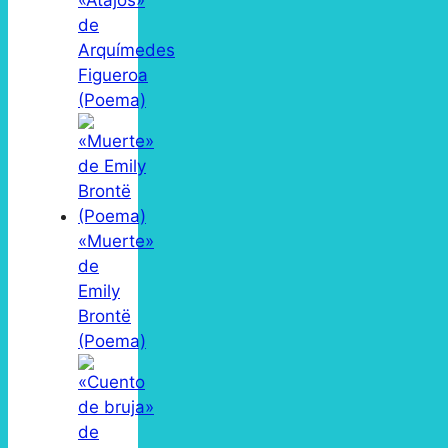
«Atajos»
de
Arquímedes
Figueroa
(Poema)
«Muerte»
de
Emily
Brontë
(Poema)