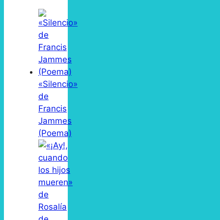
«Silencio»
de
Francis
Jammes
(Poema)