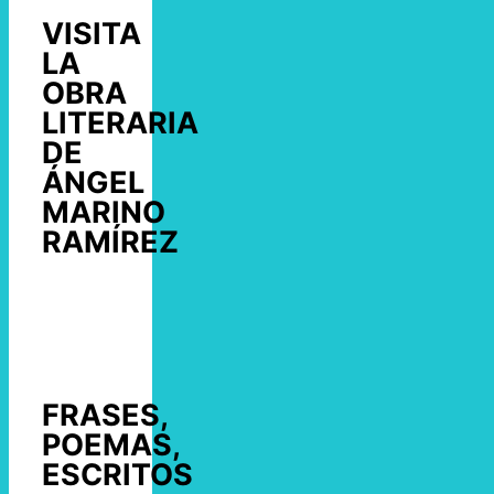
VISITA
LA
OBRA
LITERARIA
DE
ÁNGEL
MARINO
RAMÍREZ
FRASES,
POEMAS,
ESCRITOS