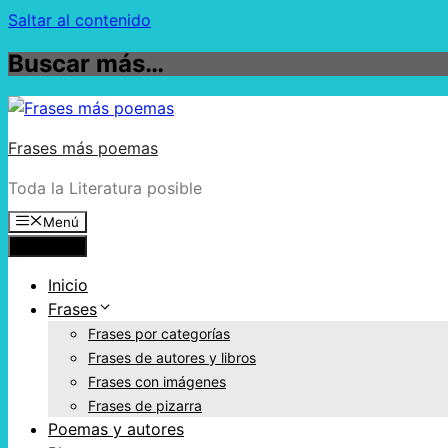
Saltar al contenido
Buscar más…
Frases más poemas
Toda la Literatura posible
Menú
Menú
Inicio
Frases
Frases por categorías
Frases de autores y libros
Frases con imágenes
Frases de pizarra
Poemas y autores