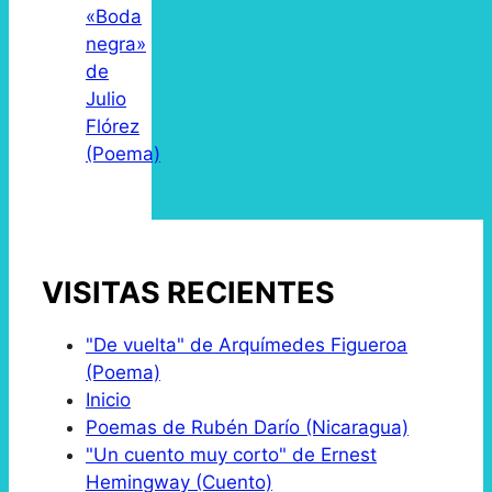
«Boda
negra»
de
Julio
Flórez
(Poema)
VISITAS RECIENTES
"De vuelta" de Arquímedes Figueroa
(Poema)
Inicio
Poemas de Rubén Darío (Nicaragua)
"Un cuento muy corto" de Ernest
Hemingway (Cuento)