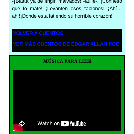
-¡Basta ya de fingir, malvados! -aullé-. ¡Confieso
que lo maté! ¡Levanten esos tablones! ¡Ahí…
ahí!¡Donde está latiendo su horrible corazón!
VOLVER A CUENTOS
VER MÁS CUENTOS DE EDGAR ALLAN POE
MÚSICA PARA LEER