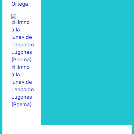
Ortega
«Himno
a la
luna» de
Leopoldo
Lugones
(Poema)