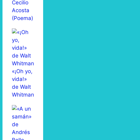
Cecilio
Acosta
(Poema)
«¡Oh yo,
vida!»
de Walt
Whitman