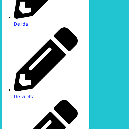
De ida
De vuelta