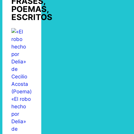
FRASES,
POEMAS,
ESCRITOS
«El robo
hecho
por
Delia»
de