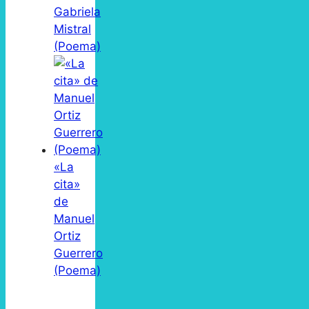
Gabriela
Mistral
(Poema)
«La
cita»
de
Manuel
Ortiz
Guerrero
(Poema)