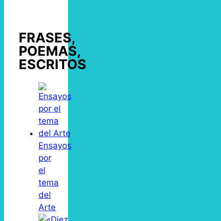
FRASES,
POEMAS,
ESCRITOS
Ensayos
por
el
tema
del
Arte