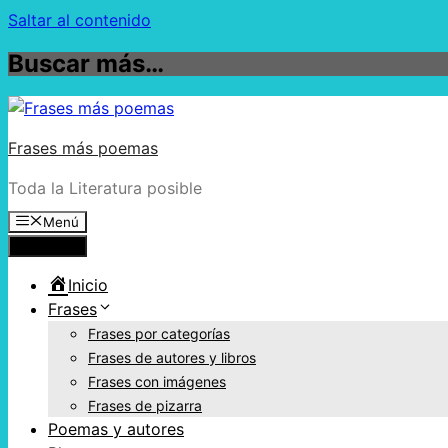
Saltar al contenido
Buscar más…
Frases más poemas
Toda la Literatura posible
Menú
Menú
Inicio
Frases
Frases por categorías
Frases de autores y libros
Frases con imágenes
Frases de pizarra
Poemas y autores