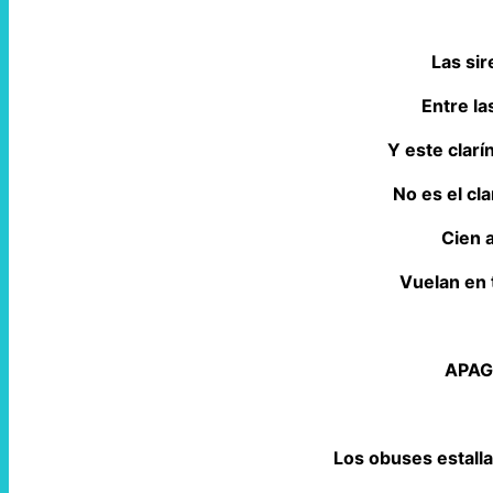
Las si
Entre la
Y este clarí
No es el cla
Cien 
Vuelan en 
APAG
Los obuses estall