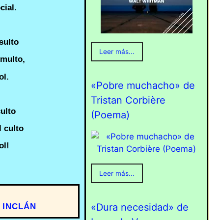
cial.
sulto
Leer más...
umulto,
ol.
«Pobre muchacho» de
Tristan Corbière
ulto
(Poema)
 culto
ol!
Leer más...
«Dura necesidad» de
 INCLÁN