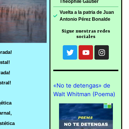
Théophile Gautier
Vuelta a la patria de Juan
Antonio Pérez Bonalde
Sigue nuestras redes
sociales
rada!
stal!
rada!
tral!
«No te detengas» de
Walt Whitman (Poema)
ética
arnal,
stética