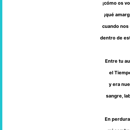
¡cómo os vo
¡qué amarg
cuando nos 
dentro de es
Entre tu a
el Tiemp
y era nue
sangre, lab
En perdura