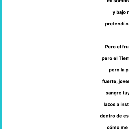
mi sombra
y bajo
pretendí o
Pero el fru
pero el Tie
pero la 
fuerte, jove
sangre tu
lazos a in
dentro de es
cómo me l