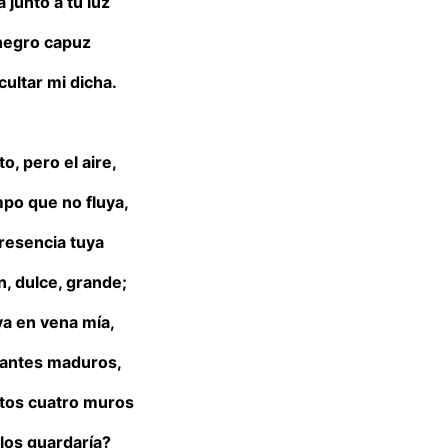
 junto a tu luz
 negro capuz
cultar mi dicha.
to, pero el aire,
mpo que no fluya,
presencia tuya
n, dulce, grande;
ya en vena mía,
stantes maduros,
tos cuatro muros
os guardaría?