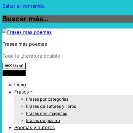
Saltar al contenido
Buscar más…
Frases más poemas
Toda la Literatura posible
Menú
Menú
Inicio
Frases
Frases por categorías
Frases de autores y libros
Frases con imágenes
Frases de pizarra
Poemas y autores