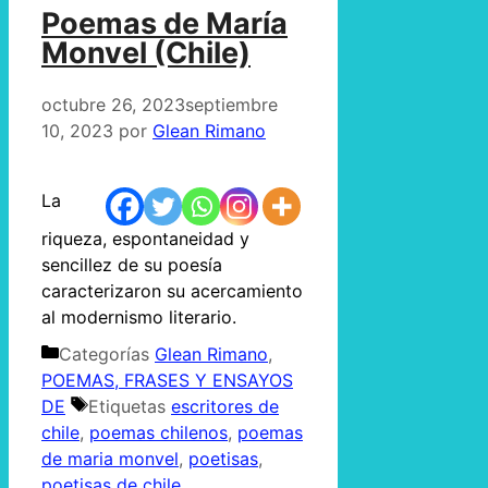
Poemas de María
Monvel (Chile)
octubre 26, 2023
septiembre
10, 2023
por
Glean Rimano
La
riqueza, espontaneidad y
sencillez de su poesía
caracterizaron su acercamiento
al modernismo literario.
Categorías
Glean Rimano
,
POEMAS, FRASES Y ENSAYOS
DE
Etiquetas
escritores de
chile
,
poemas chilenos
,
poemas
de maria monvel
,
poetisas
,
poetisas de chile