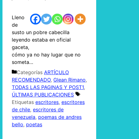
Lleno
de
susto un pobre cabecilla
leyendo estaba en oficial
gaceta,
cómo ya no hay lugar que no
someta…
Categorías
ARTÍCULO
RECOMENDADO
,
Glean Rimano
,
TODAS LAS PAGINAS Y POST1
,
ÚLTIMAS PUBLICACIONES
Etiquetas
escritores
,
escritores
de chile
,
escritores de
venezuela
,
poemas de andres
bello
,
poetas