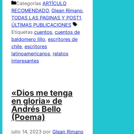
Categorías
ARTÍCULO
RECOMENDADO
,
Glean Rimano
,
TODAS LAS PAGINAS Y POST1
,
ÚLTIMAS PUBLICACIONES
Etiquetas
cuentos
,
cuentos de
baldomero lillo
,
escritores de
chile
,
escritores
latinoamericanos
,
relatos
interesantes
«Dios me tenga
en gloria» de
Andrés Bello
(Poema)
julio 14, 2023
por
Glean Rimano