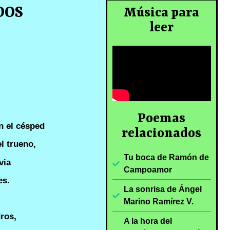
DOS
Música para
leer
Poemas
n el césped
relacionados
el trueno,
Tu boca de Ramón de
via
Campoamor
es.
La sonrisa de Ángel
Marino Ramírez V.
ros,
A la hora del