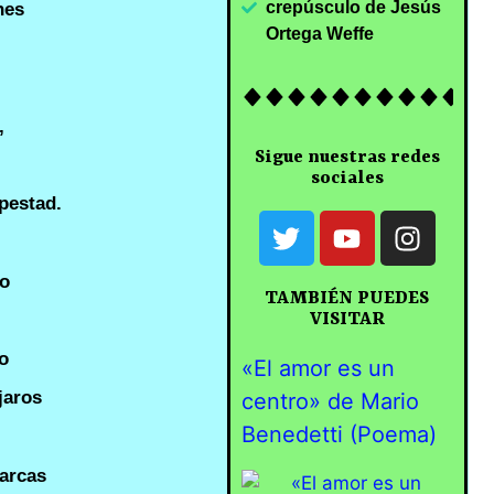
crepúsculo de Jesús
nes
Ortega Weffe
,
Sigue nuestras redes
sociales
pestad.
do
TAMBIÉN PUEDES
VISITAR
lo
«El amor es un
jaros
centro» de Mario
Benedetti (Poema)
harcas