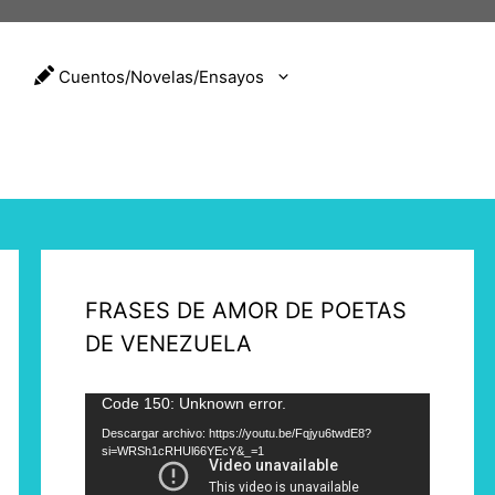
Cuentos/Novelas/Ensayos
FRASES DE AMOR DE POETAS
DE VENEZUELA
Reproductor
Code 150: Unknown error.
de
Descargar archivo: https://youtu.be/Fqjyu6twdE8?
si=WRSh1cRHUl66YEcY&_=1
vídeo