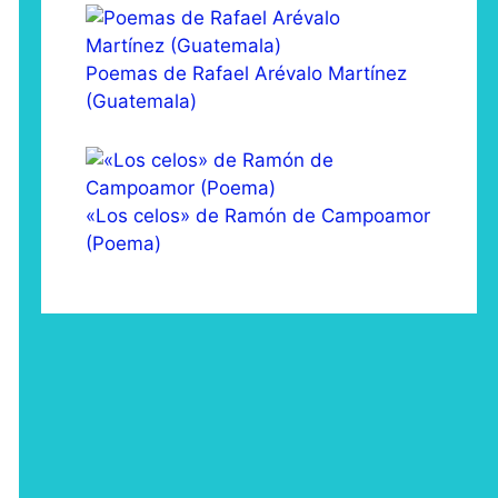
Poemas de Rafael Arévalo Martínez
(Guatemala)
«Los celos» de Ramón de Campoamor
(Poema)