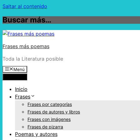
Saltar al contenido
Buscar más…
Frases más poemas
Toda la Literatura posible
Menú
Menú
Inicio
Frases
Frases por categorías
Frases de autores y libros
Frases con imágenes
Frases de pizarra
Poemas y autores