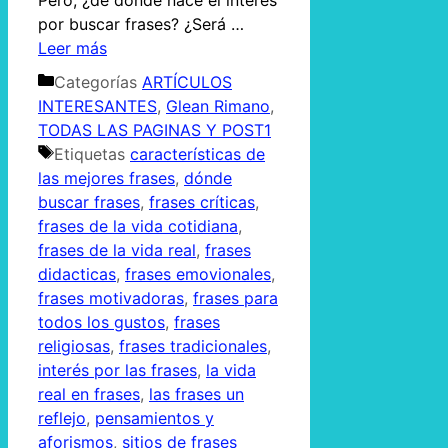
Pero, ¿de dónde nace el interés
por buscar frases? ¿Será …
Leer más
Categorías
ARTÍCULOS
INTERESANTES
,
Glean Rimano
,
TODAS LAS PAGINAS Y POST1
Etiquetas
características de
las mejores frases
,
dónde
buscar frases
,
frases críticas
,
frases de la vida cotidiana
,
frases de la vida real
,
frases
didacticas
,
frases emovionales
,
frases motivadoras
,
frases para
todos los gustos
,
frases
religiosas
,
frases tradicionales
,
interés por las frases
,
la vida
real en frases
,
las frases un
reflejo
,
pensamientos y
aforismos
,
sitios de frases